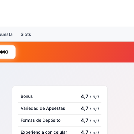
puesta
Slots
OMO
4,7
Bonus
/ 5,0
4,7
Variedad de Apuestas
/ 5,0
4,7
Formas de Depósito
/ 5,0
4,7
Experiencia con celular
/ 5,0