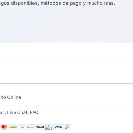
egos disponibles, métodos de pago y mucho más.
ino Online
il, Live Chat, FAQ