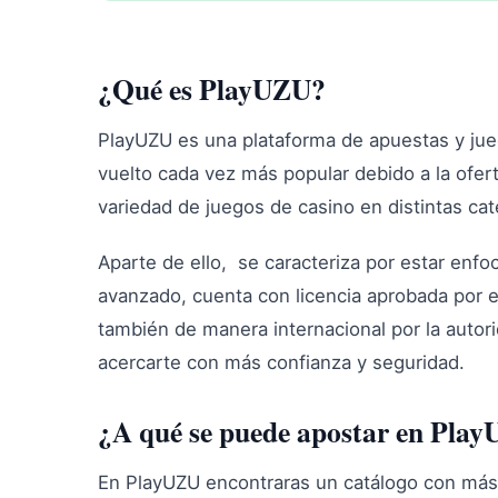
¿Qué es PlayUZU?
PlayUZU es una plataforma de apuestas y jue
vuelto cada vez más popular debido a la ofer
variedad de juegos de casino en distintas cate
Aparte de ello, se caracteriza por estar enfo
avanzado, cuenta con licencia aprobada por 
también de manera internacional por la autor
acercarte con más confianza y seguridad.
¿A qué se puede apostar en Pla
En PlayUZU encontraras un catálogo con más 