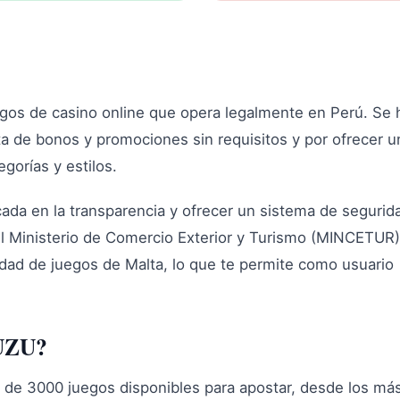
gos de casino online que opera legalmente en Perú. Se 
ta de bonos y promociones sin requisitos y por ofrecer u
gorías y estilos.
cada en la transparencia y ofrecer un sistema de segurid
el Ministerio de Comercio Exterior y Turismo (MINCETUR)
idad de juegos de Malta, lo que te permite como usuario
yUZU?
de 3000 juegos disponibles para apostar, desde los má