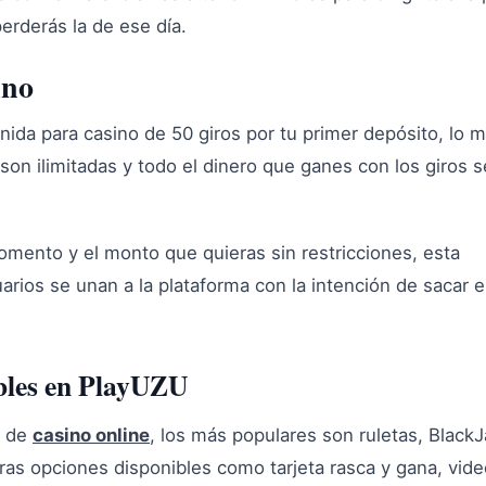
perderás la de ese día.
ino
da para casino de 50 giros por tu primer depósito, lo 
 son ilimitadas y todo el dinero que ganes con los giros s
omento y el monto que quieras sin restricciones, esta
rios se unan a la plataforma con la intención de sacar e
ibles en PlayUZU
s de
casino online
, los más populares son ruletas, BlackJ
s opciones disponibles como tarjeta rasca y gana, vide