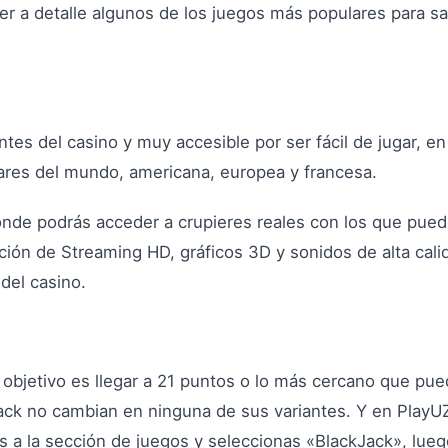
er a detalle algunos de los juegos más populares para s
es del casino y muy accesible por ser fácil de jugar, en
lares del mundo, americana, europea y francesa.
onde podrás acceder a crupieres reales con los que pue
ación de Streaming HD, gráficos 3D y sonidos de alta cali
del casino.
 objetivo es llegar a 21 puntos o lo más cercano que pue
ckjack no cambian en ninguna de sus variantes. Y en PlayU
ges a la sección de juegos y seleccionas «BlackJack», lue