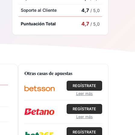
4,7
Soporte al Cliente
/ 5,0
4,7
Puntuación Total
/ 5,0
Otras casas de apuestas
REGÍSTRATE
Leer más
REGÍSTRATE
Leer más
REGÍSTRATE