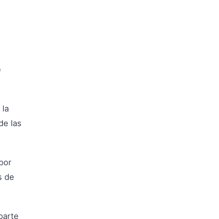
e
 la
de las
por
s de
parte