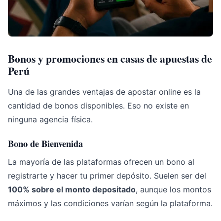
Bonos y promociones en casas de apuestas de
Perú
Una de las grandes ventajas de apostar online es la
cantidad de bonos disponibles. Eso no existe en
ninguna agencia física.
Bono de Bienvenida
La mayoría de las plataformas ofrecen un bono al
registrarte y hacer tu primer depósito. Suelen ser del
100% sobre el monto depositado
, aunque los montos
máximos y las condiciones varían según la plataforma.