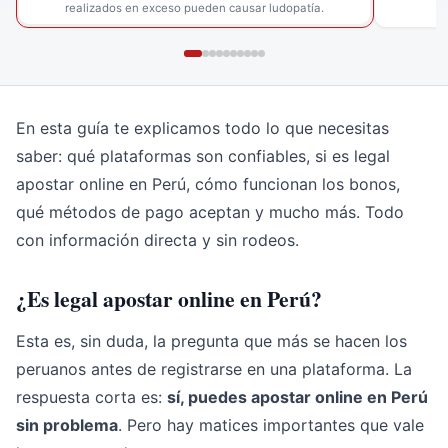
realizados en exceso pueden causar ludopatía.
En esta guía te explicamos todo lo que necesitas
saber: qué plataformas son confiables, si es legal
apostar online en Perú, cómo funcionan los bonos,
qué métodos de pago aceptan y mucho más. Todo
con información directa y sin rodeos.
¿Es legal apostar online en Perú?
Esta es, sin duda, la pregunta que más se hacen los
peruanos antes de registrarse en una plataforma. La
respuesta corta es:
sí, puedes apostar online en Perú
sin problema
. Pero hay matices importantes que vale