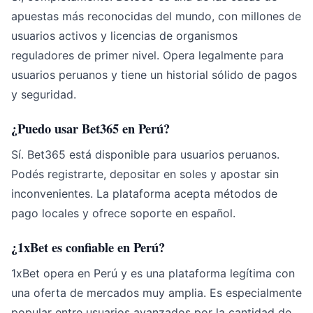
apuestas más reconocidas del mundo, con millones de
usuarios activos y licencias de organismos
reguladores de primer nivel. Opera legalmente para
usuarios peruanos y tiene un historial sólido de pagos
y seguridad.
¿Puedo usar Bet365 en Perú?
Sí. Bet365 está disponible para usuarios peruanos.
Podés registrarte, depositar en soles y apostar sin
inconvenientes. La plataforma acepta métodos de
pago locales y ofrece soporte en español.
¿1xBet es confiable en Perú?
1xBet opera en Perú y es una plataforma legítima con
una oferta de mercados muy amplia. Es especialmente
popular entre usuarios avanzados por la cantidad de