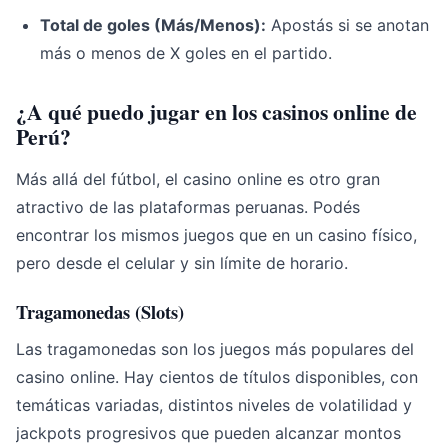
Total de goles (Más/Menos):
Apostás si se anotan
más o menos de X goles en el partido.
¿A qué puedo jugar en los casinos online de
Perú?
Más allá del fútbol, el casino online es otro gran
atractivo de las plataformas peruanas. Podés
encontrar los mismos juegos que en un casino físico,
pero desde el celular y sin límite de horario.
Tragamonedas (Slots)
Las tragamonedas son los juegos más populares del
casino online. Hay cientos de títulos disponibles, con
temáticas variadas, distintos niveles de volatilidad y
jackpots progresivos que pueden alcanzar montos