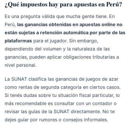
¿Qué impuestos hay para apuestas en Perú?
Es una pregunta válida que mucha gente tiene. En
Perú,
las ganancias obtenidas en apuestas online no
están sujetas a retención automática por parte de las
plataformas
para el jugador. Sin embargo,
dependiendo del volumen y la naturaleza de las
ganancias, pueden aplicar obligaciones tributarias a
nivel personal.
La SUNAT clasifica las ganancias de juegos de azar
como rentas de segunda categoría en ciertos casos.
Si tenés dudas sobre tu situación fiscal particular, lo
más recomendable es consultar con un contador o
revisar las guías de la SUNAT directamente. No te
dejes guiar por rumores o consejos informales.