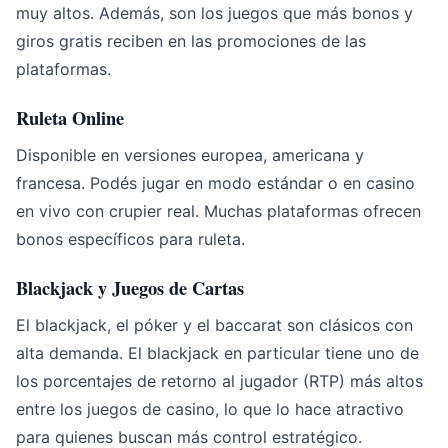
muy altos. Además, son los juegos que más bonos y
giros gratis reciben en las promociones de las
plataformas.
Ruleta Online
Disponible en versiones europea, americana y
francesa. Podés jugar en modo estándar o en casino
en vivo con crupier real. Muchas plataformas ofrecen
bonos específicos para ruleta.
Blackjack y Juegos de Cartas
El blackjack, el póker y el baccarat son clásicos con
alta demanda. El blackjack en particular tiene uno de
los porcentajes de retorno al jugador (RTP) más altos
entre los juegos de casino, lo que lo hace atractivo
para quienes buscan más control estratégico.