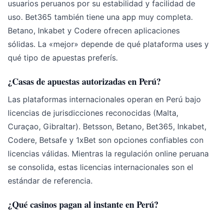
usuarios peruanos por su estabilidad y facilidad de
uso. Bet365 también tiene una app muy completa.
Betano, Inkabet y Codere ofrecen aplicaciones
sólidas. La «mejor» depende de qué plataforma uses y
qué tipo de apuestas preferís.
¿Casas de apuestas autorizadas en Perú?
Las plataformas internacionales operan en Perú bajo
licencias de jurisdicciones reconocidas (Malta,
Curaçao, Gibraltar). Betsson, Betano, Bet365, Inkabet,
Codere, Betsafe y 1xBet son opciones confiables con
licencias válidas. Mientras la regulación online peruana
se consolida, estas licencias internacionales son el
estándar de referencia.
¿Qué casinos pagan al instante en Perú?