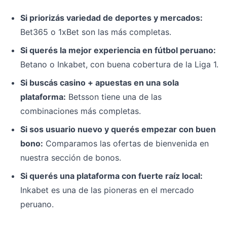
Si priorizás variedad de deportes y mercados:
Bet365 o 1xBet son las más completas.
Si querés la mejor experiencia en fútbol peruano:
Betano o Inkabet, con buena cobertura de la Liga 1.
Si buscás casino + apuestas en una sola
plataforma:
Betsson tiene una de las
combinaciones más completas.
Si sos usuario nuevo y querés empezar con buen
bono:
Comparamos las ofertas de bienvenida en
nuestra sección de bonos.
Si querés una plataforma con fuerte raíz local:
Inkabet es una de las pioneras en el mercado
peruano.