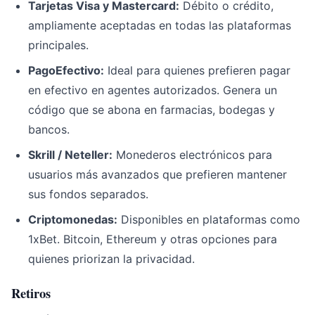
Tarjetas Visa y Mastercard:
Débito o crédito,
ampliamente aceptadas en todas las plataformas
principales.
PagoEfectivo:
Ideal para quienes prefieren pagar
en efectivo en agentes autorizados. Genera un
código que se abona en farmacias, bodegas y
bancos.
Skrill / Neteller:
Monederos electrónicos para
usuarios más avanzados que prefieren mantener
sus fondos separados.
Criptomonedas:
Disponibles en plataformas como
1xBet. Bitcoin, Ethereum y otras opciones para
quienes priorizan la privacidad.
Retiros