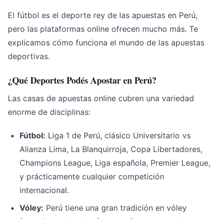
El fútbol es el deporte rey de las apuestas en Perú,
pero las plataformas online ofrecen mucho más. Te
explicamos cómo funciona el mundo de las apuestas
deportivas.
¿Qué Deportes Podés Apostar en Perú?
Las casas de apuestas online cubren una variedad
enorme de disciplinas:
Fútbol:
Liga 1 de Perú, clásico Universitario vs
Alianza Lima, La Blanquirroja, Copa Libertadores,
Champions League, Liga española, Premier League,
y prácticamente cualquier competición
internacional.
Vóley:
Perú tiene una gran tradición en vóley