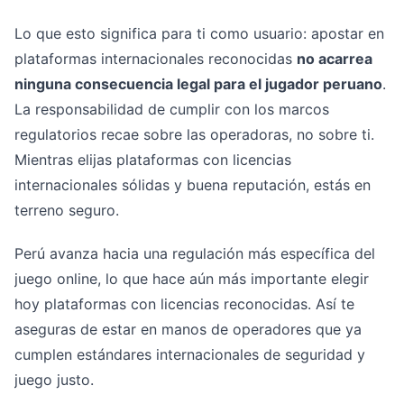
Lo que esto significa para ti como usuario: apostar en
plataformas internacionales reconocidas
no acarrea
ninguna consecuencia legal para el jugador peruano
.
La responsabilidad de cumplir con los marcos
regulatorios recae sobre las operadoras, no sobre ti.
Mientras elijas plataformas con licencias
internacionales sólidas y buena reputación, estás en
terreno seguro.
Perú avanza hacia una regulación más específica del
juego online, lo que hace aún más importante elegir
hoy plataformas con licencias reconocidas. Así te
aseguras de estar en manos de operadores que ya
cumplen estándares internacionales de seguridad y
juego justo.