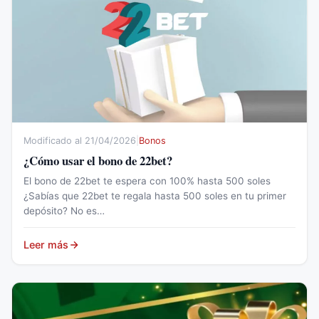
Modificado al 21/04/2026
|
Bonos
¿Cómo usar el bono de 22bet?
El bono de 22bet te espera con 100% hasta 500 soles
¿Sabías que 22bet te regala hasta 500 soles en tu primer
depósito? No es…
Leer más