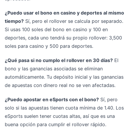
¿Puedo usar el bono en casino y deportes al mismo
tiempo?
Sí, pero el rollover se calcula por separado.
Si usas 100 soles del bono en casino y 100 en
deportes, cada uno tendrá su propio rollover: 3,500
soles para casino y 500 para deportes.
¿Qué pasa si no cumplo el rollover en 30 días?
El
bono y las ganancias asociadas se eliminan
automáticamente. Tu depósito inicial y las ganancias
de apuestas con dinero real no se ven afectadas.
¿Puedo apostar en eSports con el bono?
Sí, pero
solo si las apuestas tienen cuota mínima de 1.40. Los
eSports suelen tener cuotas altas, así que es una
buena opción para cumplir el rollover rápido.