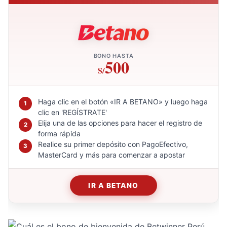
BONO HASTA
500
S/
Haga clic en el botón «IR A BETANO» y luego haga
clic en 'REGÍSTRATE'
Elija una de las opciones para hacer el registro de
forma rápida
Realice su primer depósito con PagoEfectivo,
MasterCard y más para comenzar a apostar
IR A BETANO