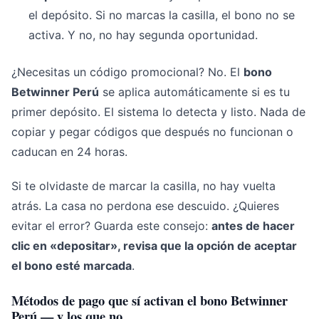
el depósito. Si no marcas la casilla, el bono no se
activa. Y no, no hay segunda oportunidad.
¿Necesitas un código promocional? No. El
bono
Betwinner Perú
se aplica automáticamente si es tu
primer depósito. El sistema lo detecta y listo. Nada de
copiar y pegar códigos que después no funcionan o
caducan en 24 horas.
Si te olvidaste de marcar la casilla, no hay vuelta
atrás. La casa no perdona ese descuido. ¿Quieres
evitar el error? Guarda este consejo:
antes de hacer
clic en «depositar», revisa que la opción de aceptar
el bono esté marcada
.
Métodos de pago que sí activan el
bono Betwinner
Perú
— y los que no