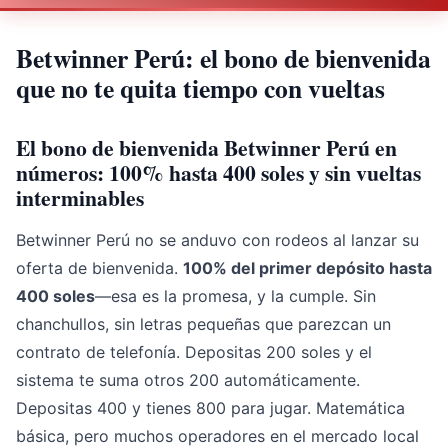
Betwinner Perú: el bono de bienvenida
que no te quita tiempo con vueltas
El
bono de bienvenida Betwinner Perú
en
números: 100% hasta 400 soles y sin vueltas
interminables
Betwinner Perú no se anduvo con rodeos al lanzar su
oferta de bienvenida.
100% del primer depósito hasta
400 soles
—esa es la promesa, y la cumple. Sin
chanchullos, sin letras pequeñas que parezcan un
contrato de telefonía. Depositas 200 soles y el
sistema te suma otros 200 automáticamente.
Depositas 400 y tienes 800 para jugar. Matemática
básica, pero muchos operadores en el mercado local