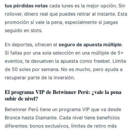
tus pérdidas netas
cada lunes es la mejor opción. Sin
rollover, dinero real que puedes retirar al instante. Esta
promoción sí vale la pena, especialmente si juegas
seguido en slots.
En deportes, ofrecen el
seguro de apuesta múltiple
.
Si fallas por una sola selección en una múltiple de 5+
eventos, te devuelven la apuesta como freebet. Límite
de 50 soles por semana. No es mucho, pero ayuda a
recuperar parte de la inversión.
El programa VIP de Betwinner Perú: ¿vale la pena
subir de nivel?
Betwinner Perú tiene un programa VIP que va desde
Bronce hasta Diamante. Cada nivel tiene beneficios
diferentes: bonos exclusivos, límites de retiro más