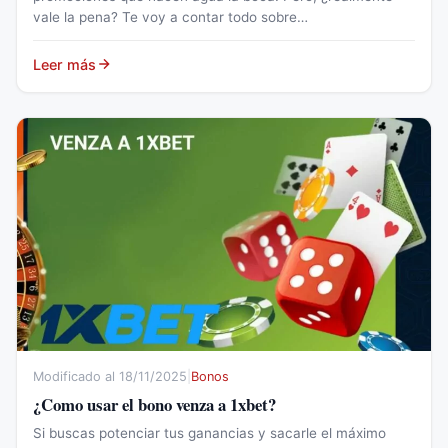
vale la pena? Te voy a contar todo sobre…
Leer más
Modificado al 18/11/2025
|
Bonos
¿Como usar el bono venza a 1xbet?
Si buscas potenciar tus ganancias y sacarle el máximo