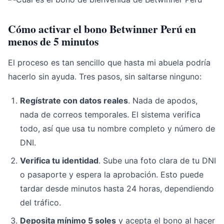
Cómo activar el
bono Betwinner Perú
en
menos de 5 minutos
El proceso es tan sencillo que hasta mi abuela podría
hacerlo sin ayuda. Tres pasos, sin saltarse ninguno:
Regístrate con datos reales
. Nada de apodos,
nada de correos temporales. El sistema verifica
todo, así que usa tu nombre completo y número de
DNI.
Verifica tu identidad
. Sube una foto clara de tu DNI
o pasaporte y espera la aprobación. Esto puede
tardar desde minutos hasta 24 horas, dependiendo
del tráfico.
Deposita mínimo 5 soles
y acepta el bono al hacer