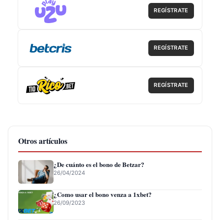
REGÍSTRATE
REGÍSTRATE
REGÍSTRATE
Otros artículos
¿De cuánto es el bono de Betzar?
26/04/2024
¿Como usar el bono venza a 1xbet?
26/09/2023