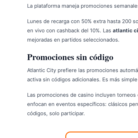
La plataforma maneja promociones semanales
Lunes de recarga con 50% extra hasta 200 sol
en vivo con cashback del 10%. Las
atlantic c
mejoradas en partidos seleccionados.
Promociones sin código
Atlantic City prefiere las promociones automá
activa sin códigos adicionales. Es más simple 
Las promociones de casino incluyen torneos 
enfocan en eventos específicos: clásicos p
códigos, solo participar.