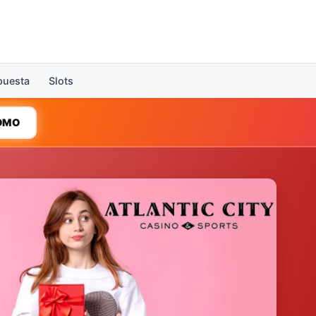
puesta
Slots
OMO