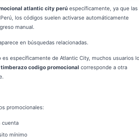
mocional atlantic city perú
específicamente, ya que las
 Perú, los códigos suelen activarse automáticamente
ngreso manual.
aparece en búsquedas relacionadas.
 es específicamente de Atlantic City, muchos usuarios l
l
timberazo codigo promocional
corresponde a otra
e.
gos promocionales:
la cuenta
sito mínimo