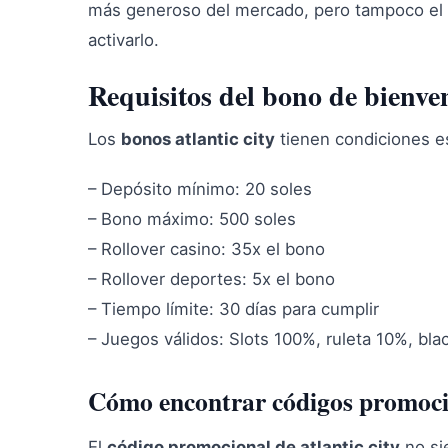
más generoso del mercado, pero tampoco el má
activarlo.
Requisitos del bono de bienve
Los
bonos atlantic city
tienen condiciones e
– Depósito mínimo: 20 soles
– Bono máximo: 500 soles
– Rollover casino: 35x el bono
– Rollover deportes: 5x el bono
– Tiempo límite: 30 días para cumplir
– Juegos válidos: Slots 100%, ruleta 10%, bla
Cómo encontrar códigos promocio
El
código promocional de atlantic city
no sie