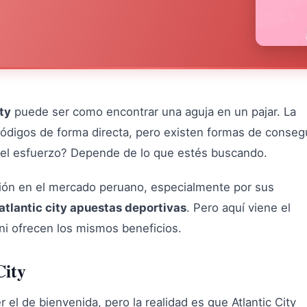
ty
puede ser como encontrar una aguja en un pajar. La
ódigos de forma directa, pero existen formas de conseg
a el esfuerzo? Depende de lo que estés buscando.
ción en el mercado peruano, especialmente por sus
atlantic city apuestas deportivas
. Pero aquí viene el
 ni ofrecen los mismos beneficios.
City
el de bienvenida, pero la realidad es que Atlantic City