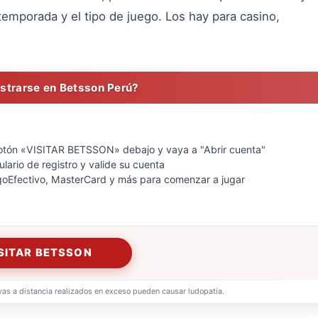
temporada y el tipo de juego. Los hay para casino,
strarse en Betsson Perú?
botón «VISITAR BETSSON» debajo y vaya a "Abrir cuenta"
lario de registro y valide su cuenta
oEfectivo, MasterCard y más para comenzar a jugar
SITAR BETSSON
vas a distancia realizados en exceso pueden causar ludopatía.