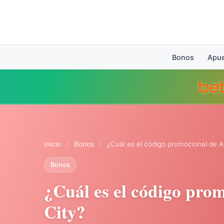
Saltar al contenido
Bonos
Apue
Inicio
/
Bonos
/
¿Cuál es el código promocional de At
Bonos
¿Cuál es el código prom
City?